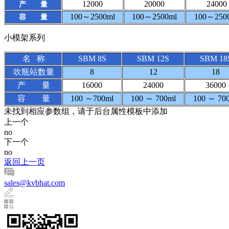
12000
20000
24000
产 量
100～2500ml
100～2500ml
100～250
容 量
小模架系列
名 称
SBM 8S
SBM 12S
SBM 18
吹瓶站数量
8
12
18
产 量
16000
24000
36000
容 量
100 ～700ml
100 ～ 700ml
100 ～ 70
未找到相应参数组，请于后台属性模板中添加
上一个
no
下一个
no
返回上一页
sales@kvbhat.com