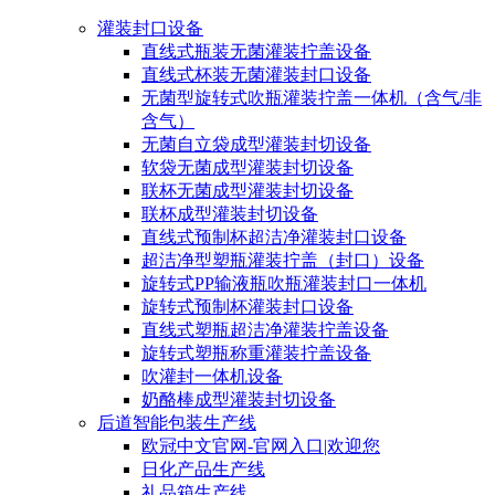
灌装封口设备
直线式瓶装无菌灌装拧盖设备
直线式杯装无菌灌装封口设备
无菌型旋转式吹瓶灌装拧盖一体机（含气/非
含气）
无菌自立袋成型灌装封切设备
软袋无菌成型灌装封切设备
联杯无菌成型灌装封切设备
联杯成型灌装封切设备
直线式预制杯超洁净灌装封口设备
超洁净型塑瓶灌装拧盖（封口）设备
旋转式PP输液瓶吹瓶灌装封口一体机
旋转式预制杯灌装封口设备
直线式塑瓶超洁净灌装拧盖设备
旋转式塑瓶称重灌装拧盖设备
吹灌封一体机设备
奶酪棒成型灌装封切设备
后道智能包装生产线
欧冠中文官网-官网入口|欢迎您
日化产品生产线
礼品箱生产线