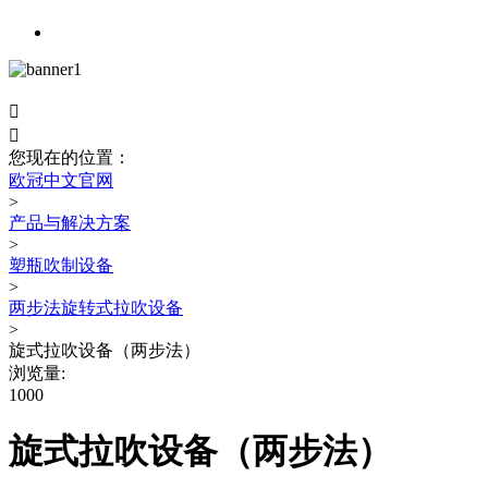


您现在的位置：
欧冠中文官网
>
产品与解决方案
>
塑瓶吹制设备
>
两步法旋转式拉吹设备
>
旋式拉吹设备（两步法）
浏览量:
1000
旋式拉吹设备（两步法）