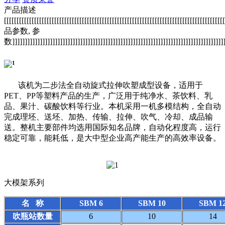
产品描述
[[[[[[[[[[[[[[[[[[[[[[[[[[[[[[[[[[[[[[[[[[[[[[[[[[[[[[[[[[[[[[[[[[[[[[[[[[[[[[[[[[[[[[[
品参数, 参
数]]]]]]]]]]]]]]]]]]]]]]]]]]]]]]]]]]]]]]]]]]]]]]]]]]]]]]]]]]]]]]]]]]]]]]]]]]]]]]]]]]]]]]
该机为二步法全自动旋式拉伸吹塑成型设备，适用于
PET、PP等塑料产品的生产，广泛用于纯净水、茶饮料、乳
品、果汁、碳酸饮料等行业。本机采用一机多模结构，全自动
完成理坯、送坯、加热、传输、拉伸、吹气、冷却、成品输
送。整机主要部件均选用国际知名品牌，自动化程度高，运行
稳定可靠，能耗低，是大中型企业高产能生产的高效率设备。
大模架系列
名 称
SBM 6
SBM 10
SBM 1
吹瓶站数量
6
10
14